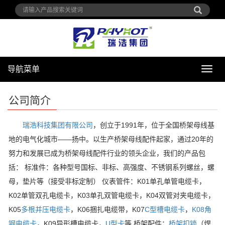
导航菜单
导
航
菜
公司简介
单
瑞浩科技集团有限公司
，创立于1991年，位于全国桥架母线基
地的电气化城市——扬中。以生产桥架母线配件起家，通过20年的
努力和发展已成为桥架母线配件行业的领头企业，我们的产品包
括： 标准件：各种型号国标、非标、高强度、不锈钢系列螺丝，螺
母，垫片等（接受非标定制） 仪表管件：K01单孔单管电缆卡，
K02单管双孔电缆卡，K03单孔双管电缆卡，K04双管对夹电缆卡，
K05
多根并压电缆卡
，K06捆扎电缆带，K07
C型槽电缆卡
，
K08角
钢电缆卡
，K09异形槽电缆卡，
U型卡
等 桥架配件：
桥架扣锁
（焊