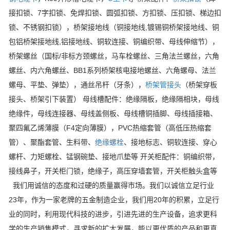
接扣锁、7字扣锁、免焊扣锁、圆弧扣锁、方扣锁、压扣锁、梯边扣
锁、不锈钢扣锁），桥架接地线（铜接地线,镀锡铜桥架接地线、铜
包铝桥架接地线,铝接地线、铜软连接、铜编织带、母线伸缩节），
桥架螺丝（国标/非标方颈螺丝，马车栓螺丝、三角法兰螺丝，六角
螺丝、内六角螺丝、BB1系列桥架核电接地螺丝、六角螺母、法兰
螺母、平垫、弹垫），通丝吊杆（牙条），
桥架管接头
（桥架穿板
接头、桥架引下装置） 母线槽配件：绝缘隔板，绝缘隔相块，母线
绝缘件，母线连接器、母线盖侧板、母线槽铜插脚、母线插接箱、
聚四氟乙烯薄膜（F4定向薄膜），PVC热缩套管（高低压热缩套
管）、聚酯套管、生料带、
绝缘螺栓
、接地标志、铜软连接、穿心
螺杆、力矩螺栓、锰钢碗垫、接地爪垫等 开关柜配件：铜编织带，
接线鼻子，开关柜门锁，绝缘子，高压穿墙套管，开关柜触头盒等
我们用诚信的态度和过硬的质量赢得市场。我们以诚信立足行业
23年，作为一家老牌的五金制造企业，我们用20年的积累，立足行
业的同时，利用现代科技的进步，引进先进的生产设备，追求更科
学的生产销售模式，寻求新的扩大发展，能以更优质的产品和更真